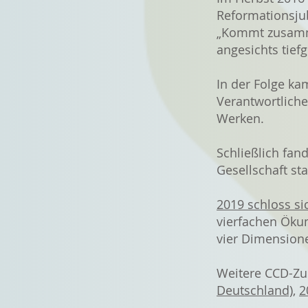
Reformationsjub
„Kommt zusamme
angesichts tief
In der Folge k
Verantwortliche
Werken.
Schließlich fan
Gesellschaft st
2019 schloss si
vierfachen Öku
vier Dimensione
Weitere CCD-Z
Deutschland)
,
2