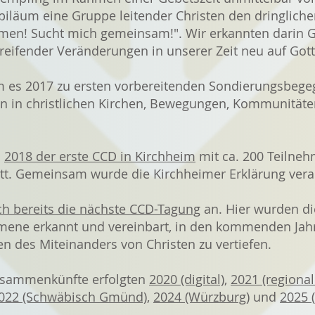
iläum eine Gruppe leitender Christen den dringliche
n! Sucht mich gemeinsam!". Wir erkannten darin G
greifender Veränderungen in unserer Zeit neu auf Gott
am es 2017 zu ersten vorbereitenden Sondierungsbeg
n in christlichen Kirchen, Bewegungen, Kommunitäten
d
2018 der erste CCD in Kirchheim
mit ca. 200 Teilneh
att. Gemeinsam wurde die Kirchheimer Erklärung ver
ch bereits die nächste CCD-Tagung
an. Hier wurden di
mene erkannt und vereinbart, in den kommenden Jahr
n des Miteinanders von Christen zu vertiefen.
usammenkünfte erfolgten
2020 (digital)
,
2021 (regional
022 (Schwäbisch Gmünd),
2024 (Würzburg)
und
2025 