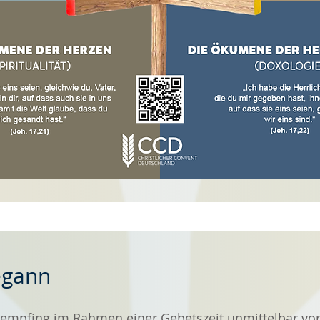
egann
 empfing im Rahmen einer Gebetszeit unmittelbar vo