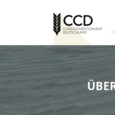
Ü
ÜBE